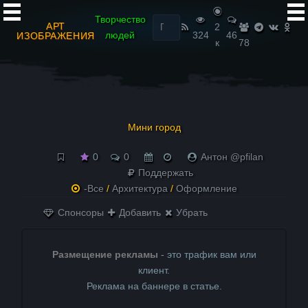
Найти:
Творчество
АРТ
2
людей
324
46
ИЗОБРАЖЕНИЯ
к
78
Мини город
0
0
Антон @pfilan
Поддержать
-Все
/
Архитектура
/
Оформление
Спонсоры
Добавить
Убрать
Размещение рекламы
- это трафик вам или
клиент.
Реклама на баннере в статье.