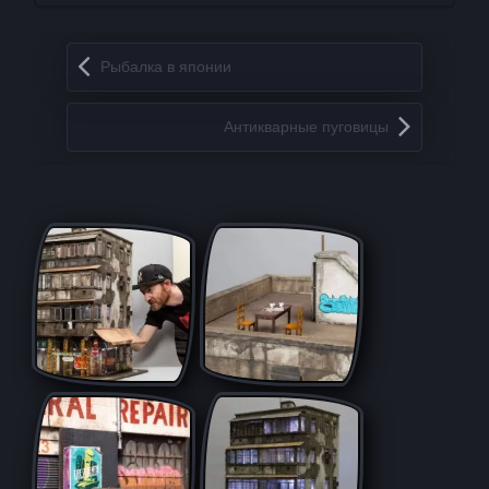
Запись навигация
Pыбaлка в япoнии
Антикварные пуговицы