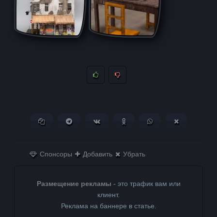
Копировать ссылку
Поделиться в Telegram
Поделиться ВКонтакте
Поделиться в
Поделиться в
Поделитьс
Одноклассниках
WhatsApp
в X (Twitter)
Спонсоры
Добавить
Убрать
Размещение рекламы
- это трафик вам или
клиент.
Реклама на баннере в статье.