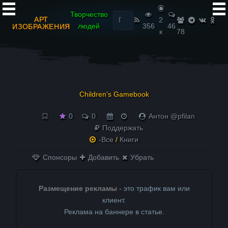
Найти:
Творчество
АРТ
2
людей
356
46
ИЗОБРАЖЕНИЯ
к
78
Children’s Gamebook
0
0
Антон @pfilan
Поддержать
-Все
/
Книги
Спонсоры
Добавить
Убрать
Размещение рекламы
- это трафик вам или
клиент.
Реклама на баннере в статье.