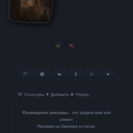
Копировать ссылку
Поделиться в Telegram
Поделиться ВКонтакте
Поделиться в
Поделиться в
Поделитьс
Одноклассниках
WhatsApp
в X (Twitter)
Спонсоры
Добавить
Убрать
Размещение рекламы
- это трафик вам или
клиент.
Реклама на баннере в статье.