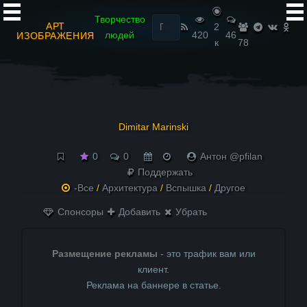
Найти:
Творчество
АРТ
2
людей
420
46
ИЗОБРАЖЕНИЯ
к
78
Dimitar Marinski
0
0
Антон @pfilan
Поддержать
-Все
/
Архитектура
/
Вспышка
/
Другое
Спонсоры
Добавить
Убрать
Размещение рекламы
- это трафик вам или
клиент.
Реклама на баннере в статье.