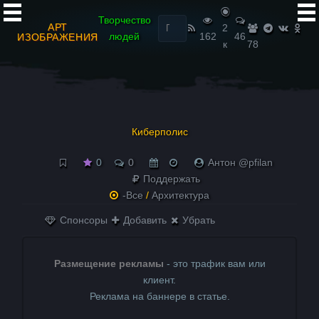
Найти:
Творчество
АРТ
2
людей
162
46
ИЗОБРАЖЕНИЯ
к
78
Киберполис
0
0
Антон @pfilan
Поддержать
-Все
/
Архитектура
Спонсоры
Добавить
Убрать
Размещение рекламы
- это трафик вам или
клиент.
Реклама на баннере в статье.