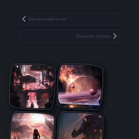
Запись навигация
Бенгальский котик
Вышитая лисица