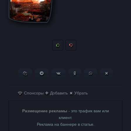
Копировать ссылку
Поделиться в Telegram
Поделиться ВКонтакте
Поделиться в
Поделиться в
Поделитьс
Одноклассниках
WhatsApp
в X (Twitter)
Спонсоры
Добавить
Убрать
Размещение рекламы
- это трафик вам или
клиент.
Реклама на баннере в статье.