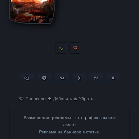
Копировать ссылку
Поделиться в Telegram
Поделиться ВКонтакте
Поделиться в
Поделиться в
Поделитьс
Одноклассниках
WhatsApp
в X (Twitter)
Спонсоры
Добавить
Убрать
Размещение рекламы
- это трафик вам или
клиент.
Реклама на баннере в статье.