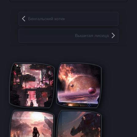
Запись навигация
Бенгальский котик
Вышитая лисица