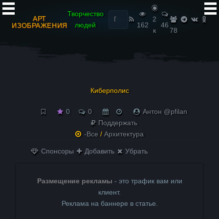
Найти:
Творчество
АРТ
2
людей
162
46
ИЗОБРАЖЕНИЯ
к
78
Киберполис
0
0
Антон @pfilan
Поддержать
-Все
/
Архитектура
Спонсоры
Добавить
Убрать
Размещение рекламы
- это трафик вам или
клиент.
Реклама на баннере в статье.