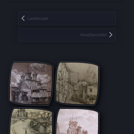
Запись навигация
Landscape
AmaDenchArt