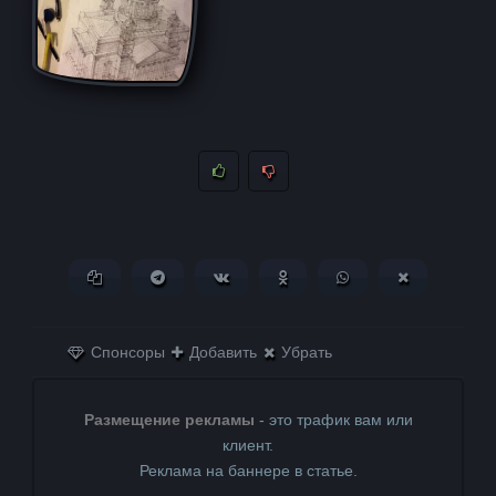
Копировать ссылку
Поделиться в Telegram
Поделиться ВКонтакте
Поделиться в
Поделиться в
Поделитьс
Одноклассниках
WhatsApp
в X (Twitter)
Спонсоры
Добавить
Убрать
Размещение рекламы
- это трафик вам или
клиент.
Реклама на баннере в статье.