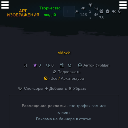
Найти:
Творчество
АРТ
2
людей
146
46
ИЗОБРАЖЕНИЯ
к
78
МАрхИ
0
0
Антон @pfilan
Поддержать
-Все
/
Архитектура
Спонсоры
Добавить
Убрать
Размещение рекламы
- это трафик вам или
клиент.
Реклама на баннере в статье.