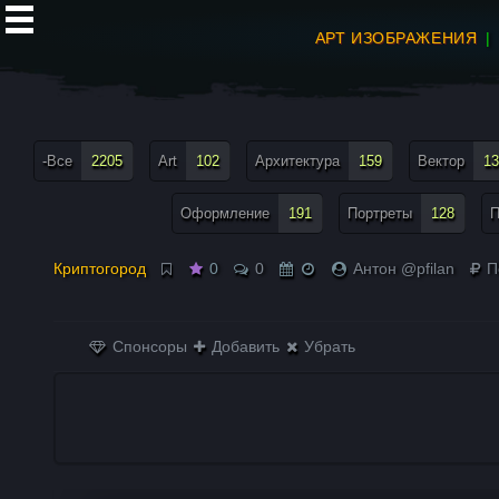
АРТ ИЗОБРАЖЕНИЯ
все теги меню
-Все
2205
Art
102
Архитектура
159
Вектор
13
Оформление
191
Портреты
128
П
Криптогород
0
0
Антон @pfilan
П
Спонсоры
Добавить
Убрать