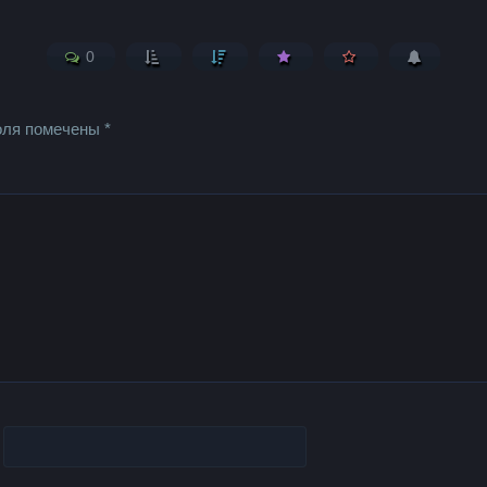
0
оля помечены
*