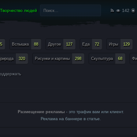
Найти:
Творчество людей
142
5
Вспышка
88
Другое
127
Еда
72
Игры
129
рирода
320
Рисунки и картины
298
Скульптура
68
Ф
оддержать
Размещение рекламы
- это трафик вам или клиент.
Реклама на баннере в статье.