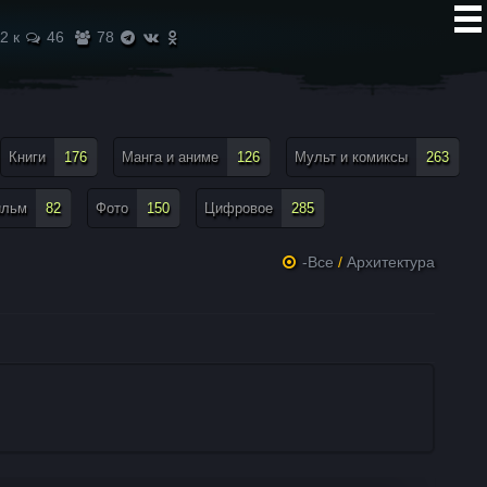
2 к
46
78
Книги
176
Манга и аниме
126
Мульт и комиксы
263
ильм
82
Фото
150
Цифровое
285
-Все
/
Архитектура