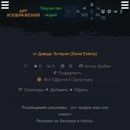
Найти:
Творчество
АРТ
2
людей
501
46
ИЗОБРАЖЕНИЯ
к
78
от Дэвида Эстерли (David Esterly)
0
0
Антон @pfilan
Поддержать
-Все
/
Другое
/
Скульптура
Спонсоры
Добавить
Убрать
Размещение рекламы
- это трафик вам или
клиент.
Реклама на баннере в статье.