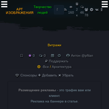
Найти:
Творчество
АРТ
2
людей
160
46
ИЗОБРАЖЕНИЯ
к
78
Витражи
0
0
Антон @pfilan
Поддержать
-Все
/
Архитектура
Спонсоры
Добавить
Убрать
Размещение рекламы
- это трафик вам или
клиент.
Реклама на баннере в статье.