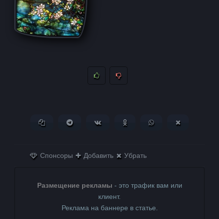
Копировать ссылку
Поделиться в Telegram
Поделиться ВКонтакте
Поделиться в
Поделиться в
Поделитьс
Одноклассниках
WhatsApp
в X (Twitter)
Спонсоры
Добавить
Убрать
Размещение рекламы
- это трафик вам или
клиент.
Реклама на баннере в статье.