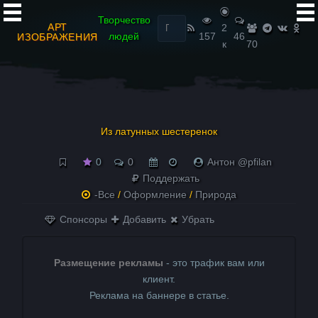
Найти:
Творчество
АРТ
2
людей
157
46
ИЗОБРАЖЕНИЯ
к
70
Из латунных шестеренок
0
0
Антон @pfilan
Поддержать
-Все
/
Оформление
/
Природа
Спонсоры
Добавить
Убрать
Размещение рекламы
- это трафик вам или
клиент.
Реклама на баннере в статье.