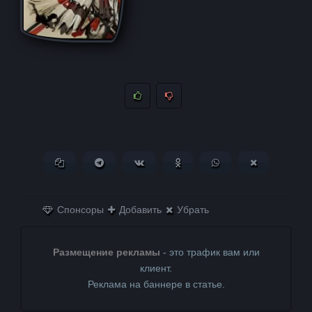
Копировать ссылку
Поделиться в Telegram
Поделиться ВКонтакте
Поделиться в
Поделиться в
Поделитьс
Одноклассниках
WhatsApp
в X (Twitter)
Спонсоры
Добавить
Убрать
Размещение рекламы
- это трафик вам или
клиент.
Реклама на баннере в статье.