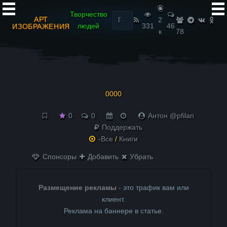
Найти:
Творчество
АРТ
2
людей
331
46
ИЗОБРАЖЕНИЯ
к
78
0000
0
0
Антон @pfilan
Поддержать
-Все
/
Книги
Спонсоры
Добавить
Убрать
Размещение рекламы
- это трафик вам или
клиент.
Реклама на баннере в статье.