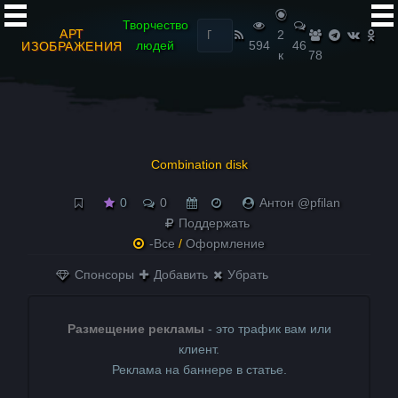
Найти:
Творчество
АРТ
2
людей
594
46
ИЗОБРАЖЕНИЯ
к
78
Combination disk
0
0
Антон @pfilan
Поддержать
-Все
/
Оформление
Спонсоры
Добавить
Убрать
Размещение рекламы
- это трафик вам или
клиент.
Реклама на баннере в статье.