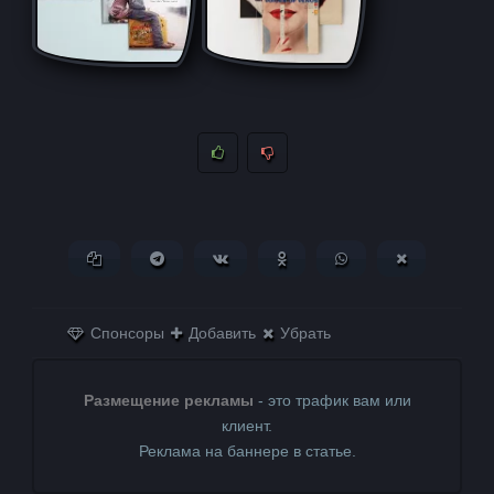
Копировать ссылку
Поделиться в Telegram
Поделиться ВКонтакте
Поделиться в
Поделиться в
Поделитьс
Одноклассниках
WhatsApp
в X (Twitter)
Спонсоры
Добавить
Убрать
Размещение рекламы
- это трафик вам или
клиент.
Реклама на баннере в статье.