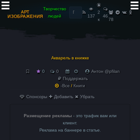
Найти:
Творчество
АРТ
2
людей
137
46
ИЗОБРАЖЕНИЯ
к
78
Акварель в книжке
0
0
Антон @pfilan
Поддержать
-Все
/
Книги
Спонсоры
Добавить
Убрать
Размещение рекламы
- это трафик вам или
клиент.
Реклама на баннере в статье.