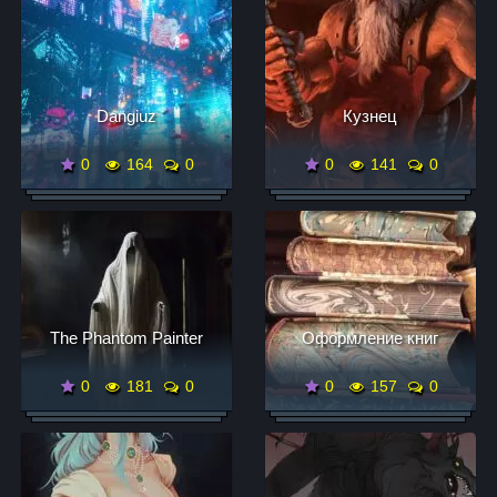
Dangiuz
Кузнец
0
164
0
0
141
0
The Phantom Painter
Оформление книг
0
181
0
0
157
0