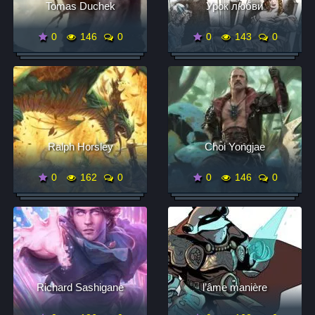
Tomas Duchek
Урок любви
0
146
0
0
143
0
Ralph Horsley
Choi Yongjae
0
162
0
0
146
0
Richard Sashigane
l’âme manière