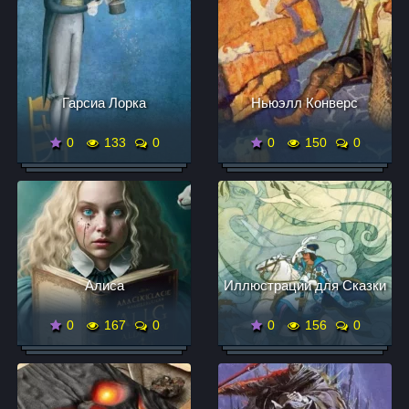
Гарсиа Лорка
Ньюэлл Конверс
0
133
0
0
150
0
Алиса
Иллюстрации для Сказки
0
167
0
0
156
0