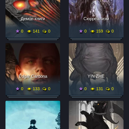
Демон книги
Сюрреализм
0
141
0
0
159
0
Edgar Cardona
YIN ZHE
0
133
0
0
131
0