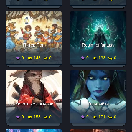
Питер Пэн
Realm of fantasy
0
148
0
0
133
0
Животные самураи
Эльфийки
0
158
0
0
171
0