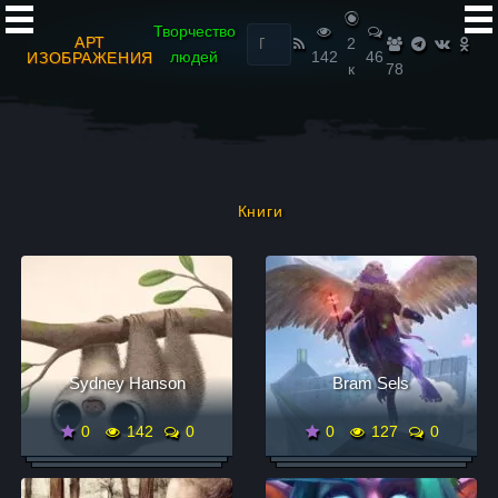
Найти:
Творчество
АРТ
2
людей
142
46
ИЗОБРАЖЕНИЯ
к
78
Книги
Sydney Hanson
Bram Sels
0
142
0
0
127
0