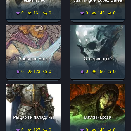
Темный лес
Juan Miguel López Barea
0
161
0
0
146
0
Забытые Боги
Отверженные
0
123
0
0
150
0
Рыцари и паладины
David Rapoza
0
127
0
0
146
0