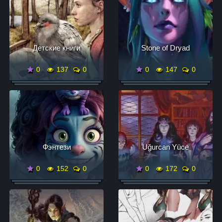
Детские книги
Stone of Dryad
0
137
0
0
147
0
Фэнтези
Uğurcan Yüce
0
152
0
0
172
0