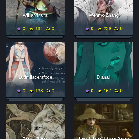
Willian Murai
Wenmo Zhang
0
134
0
0
229
0
Ludmilacerafoce
Dianaii
0
133
0
0
167
0