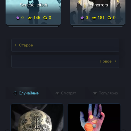
Senesel touch
Irenhorrors
0
145
0
0
181
0
Записи нвигация
Старое
Новое
Случайные
Смотрят
Популярно