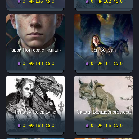
0
136
0
0
162
0
Гарри Поттера стимпанк
Jon Sullivan
0
148
0
0
181
0
Fantasy Roleplaying
Сказки Волшебного леса
0
168
0
0
185
0