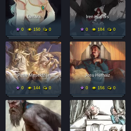
Tamara
Iren Horrors
0
150
0
0
184
0
Petar Meseldžija
Josu Hernaiz
0
144
0
0
156
0