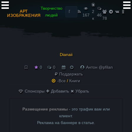
Найти:
Творчество
АРТ
2
людей
167
46
ИЗОБРАЖЕНИЯ
к
78
Dianaii
0
0
Антон @pfilan
Поддержать
-Все
/
Книги
Спонсоры
Добавить
Убрать
Размещение рекламы
- это трафик вам или
клиент.
Реклама на баннере в статье.