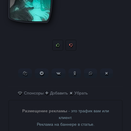
Копировать ссылку
Поделиться в Telegram
Поделиться ВКонтакте
Поделиться в
Поделиться в
Поделитьс
Одноклассниках
WhatsApp
в X (Twitter)
Спонсоры
Добавить
Убрать
Размещение рекламы
- это трафик вам или
клиент.
Реклама на баннере в статье.