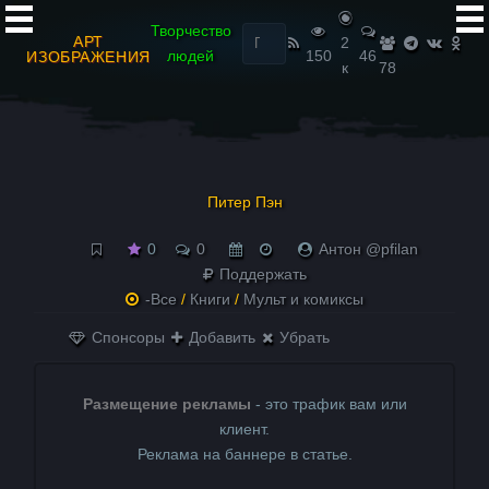
Найти:
Творчество
АРТ
2
людей
150
46
ИЗОБРАЖЕНИЯ
к
78
Питер Пэн
0
0
Антон @pfilan
Поддержать
-Все
/
Книги
/
Мульт и комиксы
Спонсоры
Добавить
Убрать
Размещение рекламы
- это трафик вам или
клиент.
Реклама на баннере в статье.