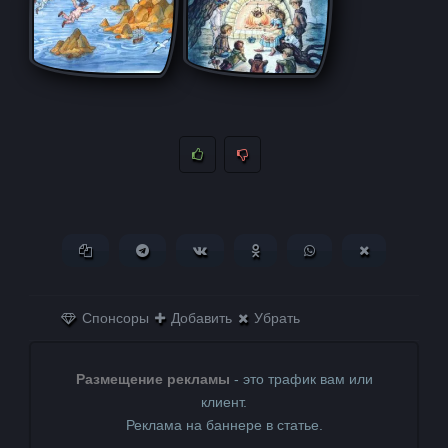
Копировать ссылку
Поделиться в Telegram
Поделиться ВКонтакте
Поделиться в
Поделиться в
Поделитьс
Одноклассниках
WhatsApp
в X (Twitter)
Спонсоры
Добавить
Убрать
Размещение рекламы
- это трафик вам или
клиент.
Реклама на баннере в статье.