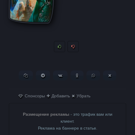
Копировать ссылку
Поделиться в Telegram
Поделиться ВКонтакте
Поделиться в
Поделиться в
Поделитьс
Одноклассниках
WhatsApp
в X (Twitter)
Спонсоры
Добавить
Убрать
Размещение рекламы
- это трафик вам или
клиент.
Реклама на баннере в статье.