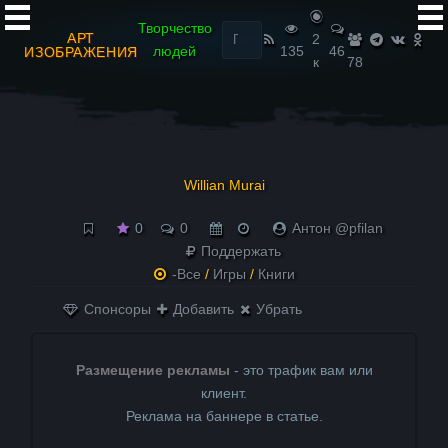
Найти:
Творчество
АРТ
2
людей
135
46
ИЗОБРАЖЕНИЯ
к
78
Willian Murai
0
0
Антон @pfilan
Поддержать
-Все
/
Игры
/
Книги
Спонсоры
Добавить
Убрать
Размещение рекламы
- это трафик вам или
клиент.
Реклама на баннере в статье.