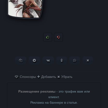
Копировать ссылку
Поделиться в Telegram
Поделиться ВКонтакте
Поделиться в
Поделиться в
Поделитьс
Одноклассниках
WhatsApp
в X (Twitter)
Спонсоры
Добавить
Убрать
Размещение рекламы
- это трафик вам или
клиент.
Реклама на баннере в статье.