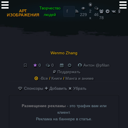
Найти:
Творчество
АРТ
2
людей
229
46
ИЗОБРАЖЕНИЯ
к
78
Wenmo Zhang
0
0
Антон @pfilan
Поддержать
-Все
/
Книги
/
Манга и аниме
Спонсоры
Добавить
Убрать
Размещение рекламы
- это трафик вам или
клиент.
Реклама на баннере в статье.