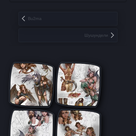
Запись навигация
Bu2ma
Шушундели