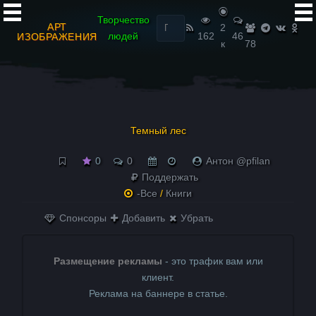
Найти:
Творчество
АРТ
2
людей
162
46
ИЗОБРАЖЕНИЯ
к
78
Темный лес
0
0
Антон @pfilan
Поддержать
-Все
/
Книги
Спонсоры
Добавить
Убрать
Размещение рекламы
- это трафик вам или
клиент.
Реклама на баннере в статье.