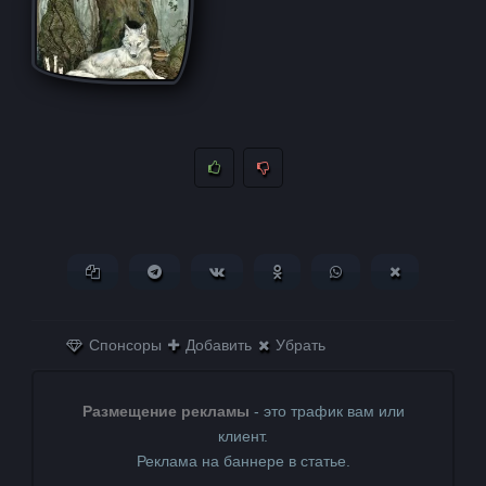
Копировать ссылку
Поделиться в Telegram
Поделиться ВКонтакте
Поделиться в
Поделиться в
Поделитьс
Одноклассниках
WhatsApp
в X (Twitter)
Спонсоры
Добавить
Убрать
Размещение рекламы
- это трафик вам или
клиент.
Реклама на баннере в статье.