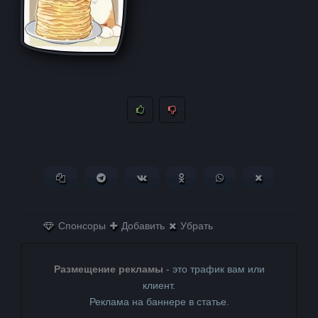
Копировать ссылку
Поделиться в Telegram
Поделиться ВКонтакте
Поделиться в
Поделиться в
Поделитьс
Одноклассниках
WhatsApp
в X (Twitter)
Спонсоры
Добавить
Убрать
Размещение рекламы
- это трафик вам или
клиент.
Реклама на баннере в статье.