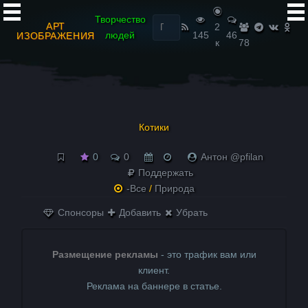
Найти:
Творчество
АРТ
2
людей
145
46
ИЗОБРАЖЕНИЯ
к
78
Котики
0
0
Антон @pfilan
Поддержать
-Все
/
Природа
Спонсоры
Добавить
Убрать
Размещение рекламы
- это трафик вам или
клиент.
Реклама на баннере в статье.