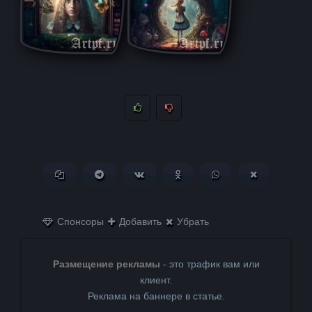
Копировать ссылку
Поделиться в Telegram
Поделиться ВКонтакте
Поделиться в
Поделиться в
Поделитьс
Одноклассниках
WhatsApp
в X (Twitter)
Спонсоры
Добавить
Убрать
Размещение рекламы
- это трафик вам или
клиент.
Реклама на баннере в статье.