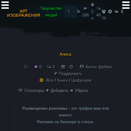
Найти:
Творчество
АРТ
2
людей
168
46
ИЗОБРАЖЕНИЯ
к
70
Алиса
0
0
Антон @pfilan
Поддержать
-Все
/
Книги
/
Цифровое
Спонсоры
Добавить
Убрать
Размещение рекламы
- это трафик вам или
клиент.
Реклама на баннере в статье.