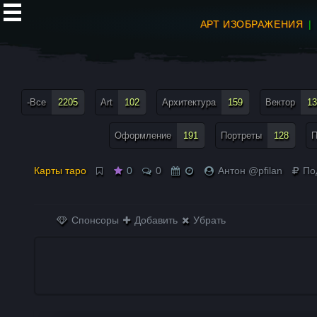
АРТ ИЗОБРАЖЕНИЯ
все теги меню
-Все
2205
Art
102
Архитектура
159
Вектор
13
Оформление
191
Портреты
128
П
Карты таро
0
0
Антон @pfilan
По
Спонсоры
Добавить
Убрать