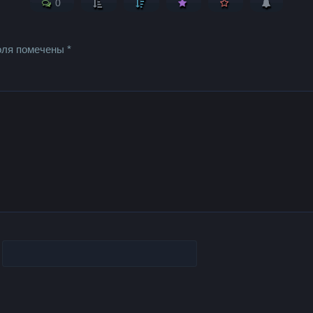
0
оля помечены
*