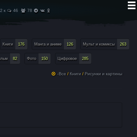
2 к
46
78
Книги
176
Манга и аниме
126
Мульт и комиксы
263
ильм
82
Фото
150
Цифровое
285
-Все
/
Книги
/
Рисунки и картины