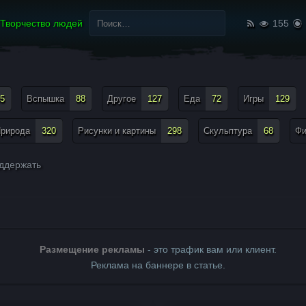
Найти:
Творчество людей
155
5
Вспышка
88
Другое
127
Еда
72
Игры
129
рирода
320
Рисунки и картины
298
Скульптура
68
Ф
ддержать
Размещение рекламы
- это трафик вам или клиент.
Реклама на баннере в статье.