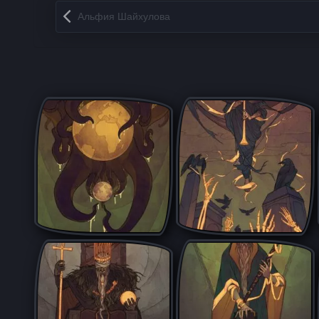
Запись навигация
Альфия Шайхулова