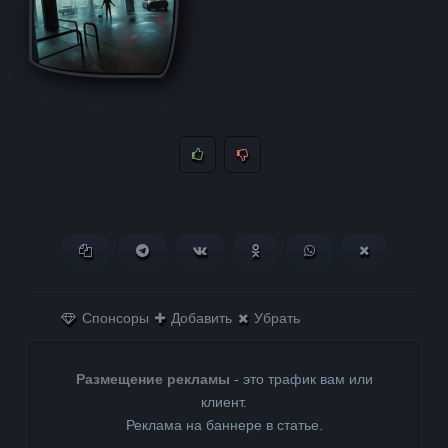
Копировать ссылку
Поделиться в Telegram
Поделиться ВКонтакте
Поделиться в
Поделиться в
Поделитьс
Одноклассниках
WhatsApp
в X (Twitter)
Спонсоры
Добавить
Убрать
Размещение рекламы
- это трафик вам или
клиент.
Реклама на баннере в статье.