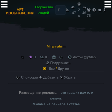
Найти:
Творчество
АРТ
2
людей
147
46
ИЗОБРАЖЕНИЯ
к
78
Miranrahiim
0
0
Антон @pfilan
Поддержать
-Все
/
Другое
Спонсоры
Добавить
Убрать
Размещение рекламы
- это трафик вам или
клиент.
Реклама на баннере в статье.