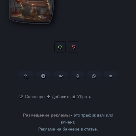
Копировать ссылку
Поделиться в Telegram
Поделиться ВКонтакте
Поделиться в
Поделиться в
Поделитьс
Одноклассниках
WhatsApp
в X (Twitter)
Спонсоры
Добавить
Убрать
Размещение рекламы
- это трафик вам или
клиент.
Реклама на баннере в статье.