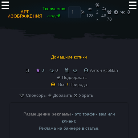
Найти:
Творчество
АРТ
2
людей
128
46
ИЗОБРАЖЕНИЯ
к
78
Домашние котики
0
0
Антон @pfilan
Поддержать
-Все
/
Природа
Спонсоры
Добавить
Убрать
Размещение рекламы
- это трафик вам или
клиент.
Реклама на баннере в статье.