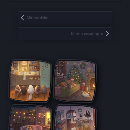
Запись навигация
Miranrahiim
Места комфорта