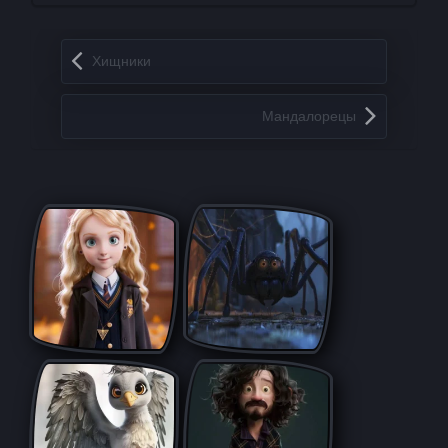
Запись навигация
Хищники
Мандалорецы