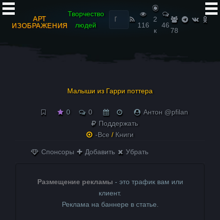
Найти:
Творчество
АРТ
2
людей
116
46
ИЗОБРАЖЕНИЯ
к
78
Малыши из Гарри поттера
0
0
Антон @pfilan
Поддержать
-Все
/
Книги
Спонсоры
Добавить
Убрать
Размещение рекламы
- это трафик вам или
клиент.
Реклама на баннере в статье.