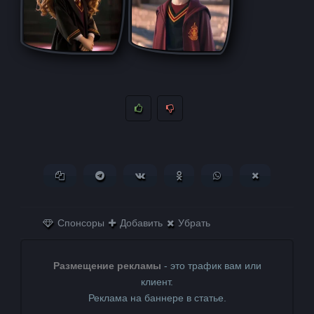
Копировать ссылку
Поделиться в Telegram
Поделиться ВКонтакте
Поделиться в
Поделиться в
Поделитьс
Одноклассниках
WhatsApp
в X (Twitter)
Спонсоры
Добавить
Убрать
Размещение рекламы
- это трафик вам или
клиент.
Реклама на баннере в статье.