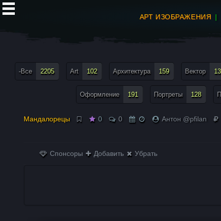
АРТ ИЗОБРАЖЕНИЯ
все теги меню
-Все
2205
Art
102
Архитектура
159
Вектор
13
Оформление
191
Портреты
128
П
Мандалорецы
0
0
Антон @pfilan
Спонсоры
Добавить
Убрать