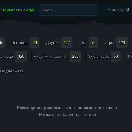
Найти:
Творчество людей
134
5
Вспышка
88
Другое
127
Еда
72
Игры
129
рирода
320
Рисунки и картины
298
Скульптура
68
Ф
Поддержать
Размещение рекламы
- это трафик вам или клиент.
Реклама на баннере в статье.