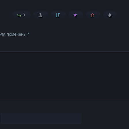
0
оля помечены
*