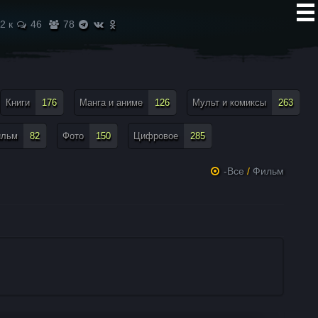
2 к
46
78
Книги
176
Манга и аниме
126
Мульт и комиксы
263
ильм
82
Фото
150
Цифровое
285
-Все
/
Фильм