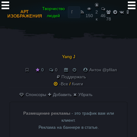
Найти:
Творчество
АРТ
2
людей
150
46
ИЗОБРАЖЕНИЯ
к
78
Yang J
0
0
Антон @pfilan
Поддержать
-Все
/
Книги
Спонсоры
Добавить
Убрать
Размещение рекламы
- это трафик вам или
клиент.
Реклама на баннере в статье.