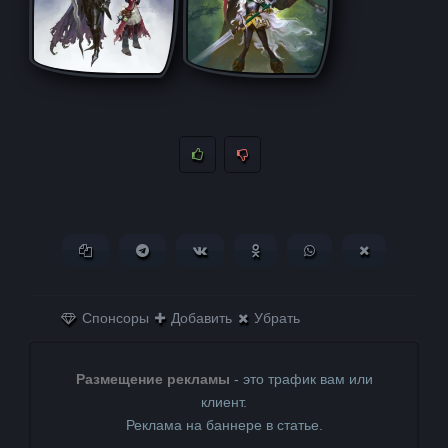
Копировать ссылку
Поделиться в Telegram
Поделиться ВКонтакте
Поделиться в
Поделиться в
Поделитьс
Одноклассниках
WhatsApp
в X (Twitter)
Спонсоры
Добавить
Убрать
Размещение рекламы
- это трафик вам или
клиент.
Реклама на баннере в статье.