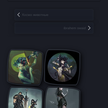
Запись навигация
Космо животные
ibrahem swaid