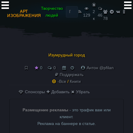
Найти:
Творчество
АРТ
2
людей
129
46
ИЗОБРАЖЕНИЯ
к
78
Изумрудный город
0
0
Антон @pfilan
Поддержать
-Все
/
Книги
Спонсоры
Добавить
Убрать
Размещение рекламы
- это трафик вам или
клиент.
Реклама на баннере в статье.