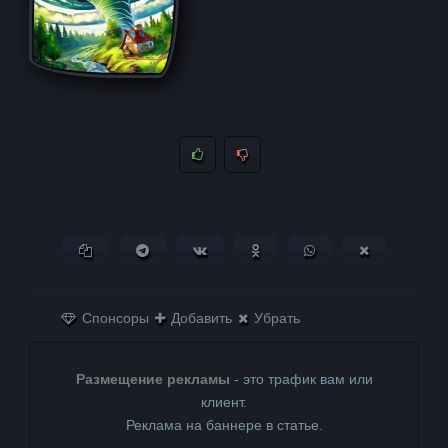
Копировать ссылку
Поделиться в Telegram
Поделиться ВКонтакте
Поделиться в
Поделиться в
Поделитьс
Одноклассниках
WhatsApp
в X (Twitter)
Спонсоры
Добавить
Убрать
Размещение рекламы
- это трафик вам или
клиент.
Реклама на баннере в статье.