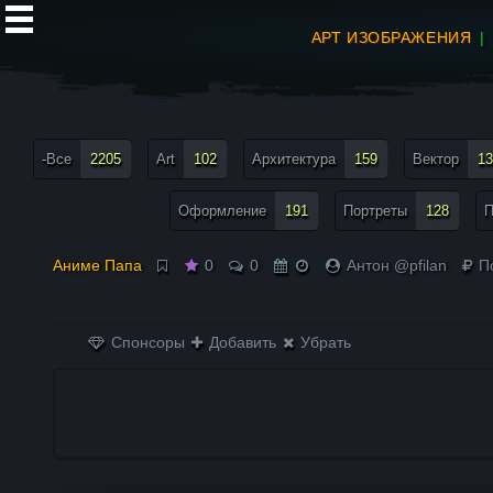
АРТ ИЗОБРАЖЕНИЯ
все теги меню
-Все
2205
Art
102
Архитектура
159
Вектор
13
Оформление
191
Портреты
128
П
Аниме Папа
0
0
Антон @pfilan
П
Спонсоры
Добавить
Убрать