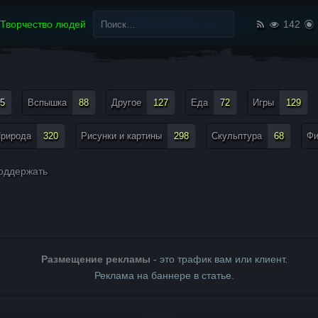
Найти:
Творчество людей
142
5
Вспышка
88
Другое
127
Еда
72
Игры
129
рирода
320
Рисунки и картины
298
Скульптура
68
Ф
оддержать
Размещение рекламы
- это трафик вам или клиент.
Реклама на баннере в статье.