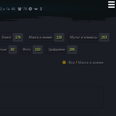
2 к
46
78
Книги
176
Манга и аниме
126
Мульт и комиксы
263
ильм
82
Фото
150
Цифровое
285
-Все
/
Манга и аниме