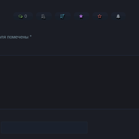
0
оля помечены
*