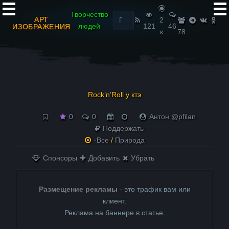
Найти:
Творчество
АРТ
2
людей
121
46
ИЗОБРАЖЕНИЯ
к
78
Rock’n’Roll у ктэ
0
0
Антон @pfilan
Поддержать
-Все
/
Природа
Спонсоры
Добавить
Убрать
Размещение рекламы
- это трафик вам или
клиент.
Реклама на баннере в статье.