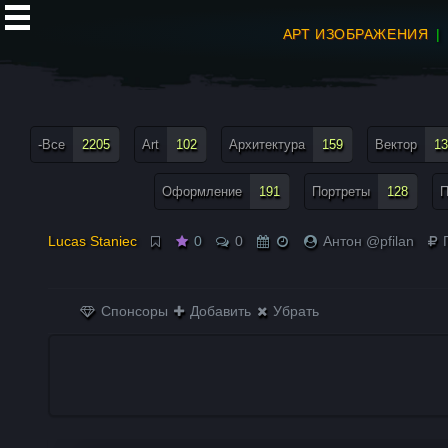
АРТ ИЗОБРАЖЕНИЯ
все теги меню
-Все
2205
Art
102
Архитектура
159
Вектор
13
Оформление
191
Портреты
128
П
Lucas Staniec
0
0
Антон @pfilan
П
Спонсоры
Добавить
Убрать