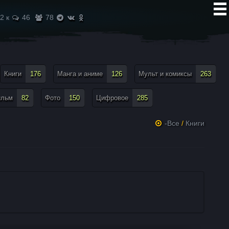
2 к
46
78
Книги
176
Манга и аниме
126
Мульт и комиксы
263
ильм
82
Фото
150
Цифровое
285
-Все
/
Книги