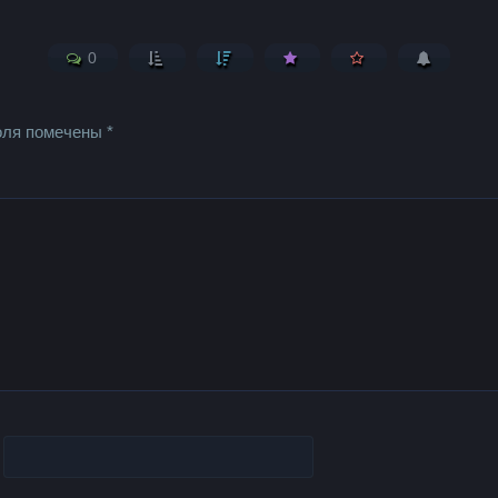
0
оля помечены
*