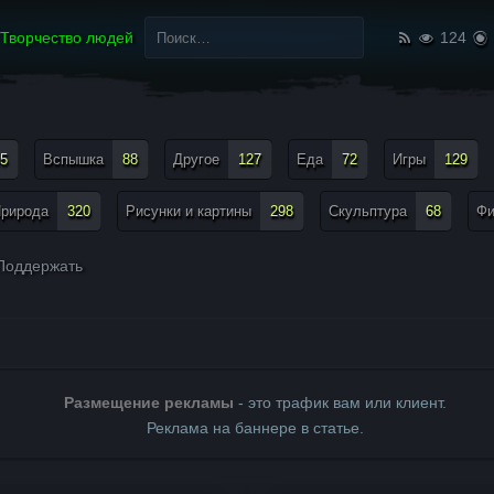
Найти:
Творчество людей
124
5
Вспышка
88
Другое
127
Еда
72
Игры
129
рирода
320
Рисунки и картины
298
Скульптура
68
Ф
оддержать
Размещение рекламы
- это трафик вам или клиент.
Реклама на баннере в статье.