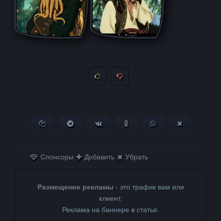
Копировать ссылку
Поделиться в Telegram
Поделиться ВКонтакте
Поделиться в
Поделиться в
Поделитьс
Одноклассниках
WhatsApp
в X (Twitter)
Спонсоры
Добавить
Убрать
Размещение рекламы
- это трафик вам или
клиент.
Реклама на баннере в статье.