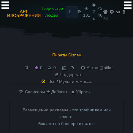
Найти:
Творчество
АРТ
2
людей
131
46
ИЗОБРАЖЕНИЯ
к
78
Пираты Disney
0
0
Антон @pfilan
Поддержать
-Все
/
Мульт и комиксы
Спонсоры
Добавить
Убрать
Размещение рекламы
- это трафик вам или
клиент.
Реклама на баннере в статье.