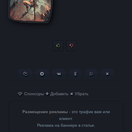
Копировать ссылку
Поделиться в Telegram
Поделиться ВКонтакте
Поделиться в
Поделиться в
Поделитьс
Одноклассниках
WhatsApp
в X (Twitter)
Спонсоры
Добавить
Убрать
Размещение рекламы
- это трафик вам или
клиент.
Реклама на баннере в статье.