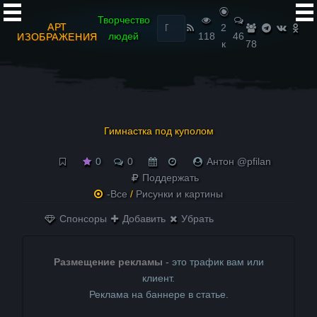
Найти:
Творчество
АРТ
2
людей
118
46
ИЗОБРАЖЕНИЯ
к
78
Гимнастка под куполом
0
0
Антон @pfilan
Поддержать
-Все
/
Рисунки и картины
Спонсоры
Добавить
Убрать
Размещение рекламы
- это трафик вам или
клиент.
Реклама на баннере в статье.