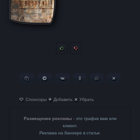
Копировать ссылку
Поделиться в Telegram
Поделиться ВКонтакте
Поделиться в
Поделиться в
Поделитьс
Одноклассниках
WhatsApp
в X (Twitter)
Спонсоры
Добавить
Убрать
Размещение рекламы
- это трафик вам или
клиент.
Реклама на баннере в статье.