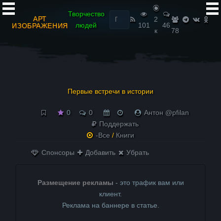
Найти:
Творчество
АРТ
2
людей
101
46
ИЗОБРАЖЕНИЯ
к
78
Первые встречи в истории
0
0
Антон @pfilan
Поддержать
-Все
/
Книги
Спонсоры
Добавить
Убрать
Размещение рекламы
- это трафик вам или
клиент.
Реклама на баннере в статье.