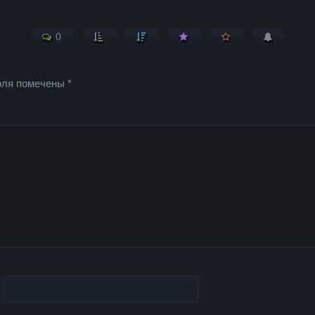
0
оля помечены
*