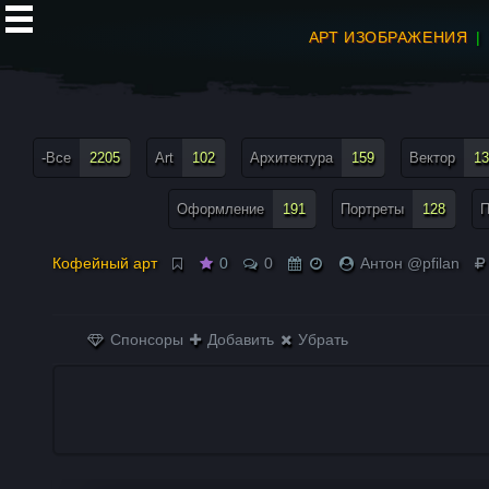
АРТ ИЗОБРАЖЕНИЯ
все теги меню
-Все
2205
Art
102
Архитектура
159
Вектор
13
Оформление
191
Портреты
128
П
Кофейный арт
0
0
Антон @pfilan
Спонсоры
Добавить
Убрать