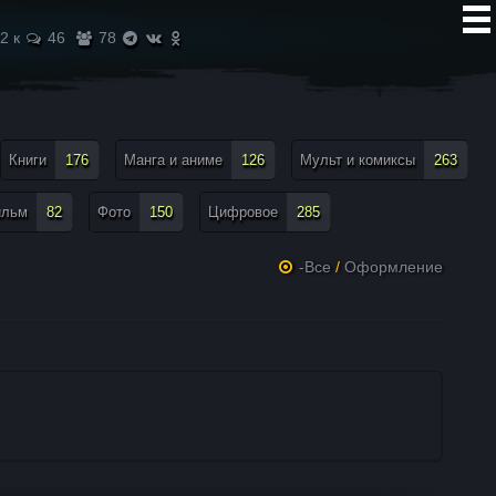
2 к
46
78
Книги
176
Манга и аниме
126
Мульт и комиксы
263
ильм
82
Фото
150
Цифровое
285
-Все
/
Оформление