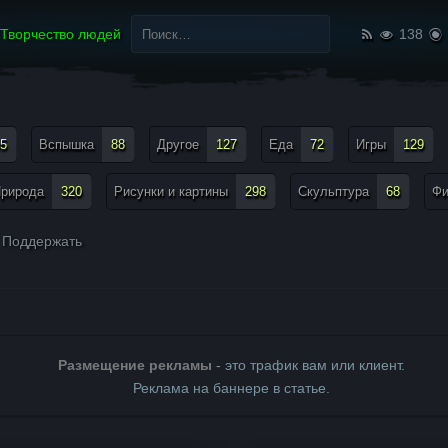
Найти:
Творчество людей
138
5
Вспышка
88
Другое
127
Еда
72
Игры
129
рирода
320
Рисунки и картины
298
Скульптура
68
Ф
Поддержать
Размещение рекламы
- это трафик вам или клиент.
Реклама на баннере в статье.