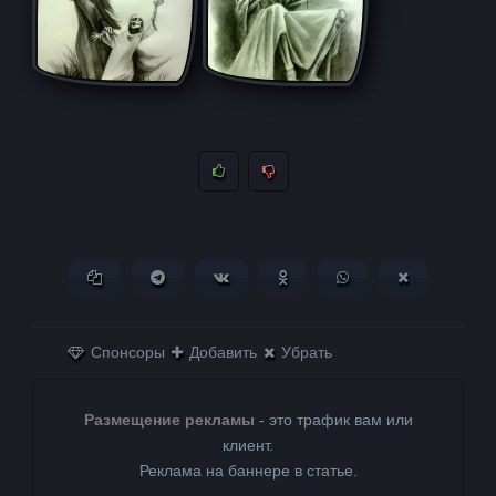
Копировать ссылку
Поделиться в Telegram
Поделиться ВКонтакте
Поделиться в
Поделиться в
Поделитьс
Одноклассниках
WhatsApp
в X (Twitter)
Спонсоры
Добавить
Убрать
Размещение рекламы
- это трафик вам или
клиент.
Реклама на баннере в статье.