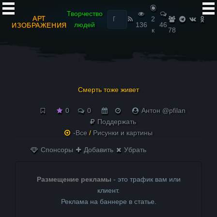
Найти:
Творчество
АРТ
2
людей
136
46
ИЗОБРАЖЕНИЯ
к
78
Смерть тоже живет
0
0
Антон @pfilan
Поддержать
-Все
/
Рисунки и картины
Спонсоры
Добавить
Убрать
Размещение рекламы
- это трафик вам или
клиент.
Реклама на баннере в статье.