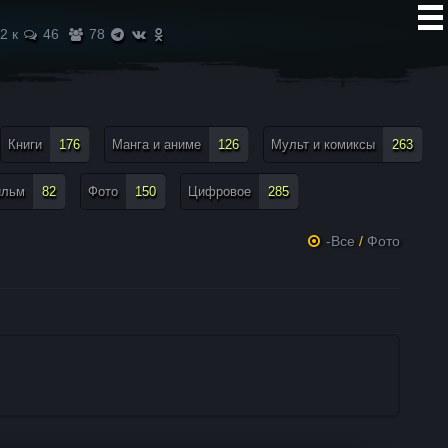
2 к
46
78
Книги
176
Манга и аниме
126
Мульт и комиксы
263
ильм
82
Фото
150
Цифровое
285
-Все
/
Фото