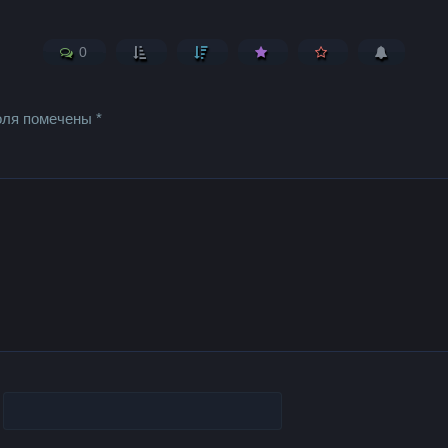
0
оля помечены
*