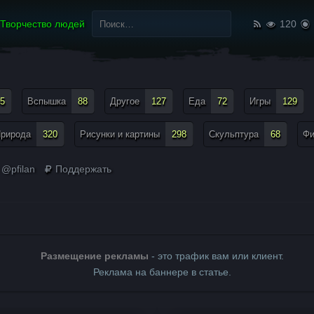
Найти:
Творчество людей
120
5
Вспышка
88
Другое
127
Еда
72
Игры
129
рирода
320
Рисунки и картины
298
Скульптура
68
Ф
 @pfilan
Поддержать
Размещение рекламы
- это трафик вам или клиент.
Реклама на баннере в статье.