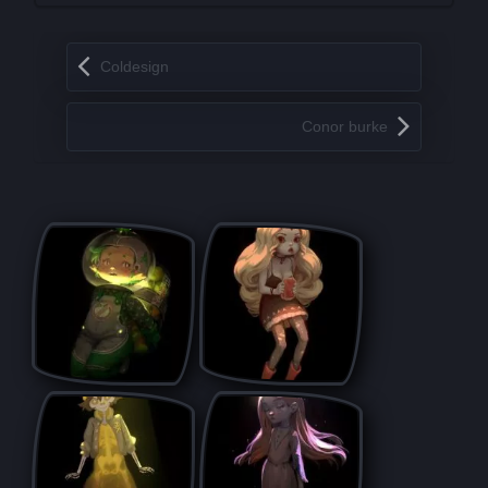
Запись навигация
Coldesign
Conor burke