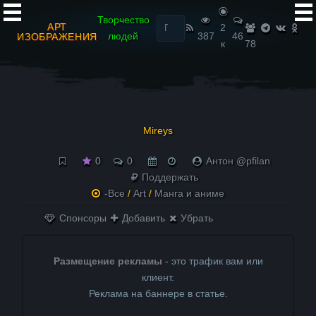
Найти:
Творчество
АРТ
2
людей
387
46
ИЗОБРАЖЕНИЯ
к
78
Mireys
0
0
Антон @pfilan
Поддержать
-Все
/
Art
/
Манга и аниме
Спонсоры
Добавить
Убрать
Размещение рекламы
- это трафик вам или
клиент.
Реклама на баннере в статье.