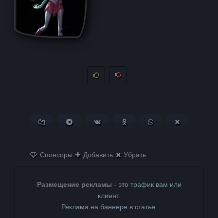
Копировать ссылку
Поделиться в Telegram
Поделиться ВКонтакте
Поделиться в
Поделиться в
Поделитьс
Одноклассниках
WhatsApp
в X (Twitter)
Спонсоры
Добавить
Убрать
Размещение рекламы
- это трафик вам или
клиент.
Реклама на баннере в статье.