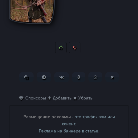
Копировать ссылку
Поделиться в Telegram
Поделиться ВКонтакте
Поделиться в
Поделиться в
Поделитьс
Одноклассниках
WhatsApp
в X (Twitter)
Спонсоры
Добавить
Убрать
Размещение рекламы
- это трафик вам или
клиент.
Реклама на баннере в статье.