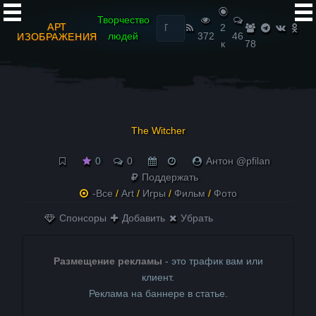
Найти:
Творчество
АРТ
2
людей
372
46
ИЗОБРАЖЕНИЯ
к
78
The Witcher
0
0
Антон @pfilan
Поддержать
-Все
/
Art
/
Игры
/
Фильм
/
Фото
Спонсоры
Добавить
Убрать
Размещение рекламы
- это трафик вам или
клиент.
Реклама на баннере в статье.