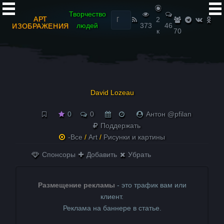
Найти:
Творчество
АРТ
2
людей
373
46
ИЗОБРАЖЕНИЯ
к
70
David Lozeau
0
0
Антон @pfilan
Поддержать
-Все
/
Art
/
Рисунки и картины
Спонсоры
Добавить
Убрать
Размещение рекламы
- это трафик вам или
клиент.
Реклама на баннере в статье.