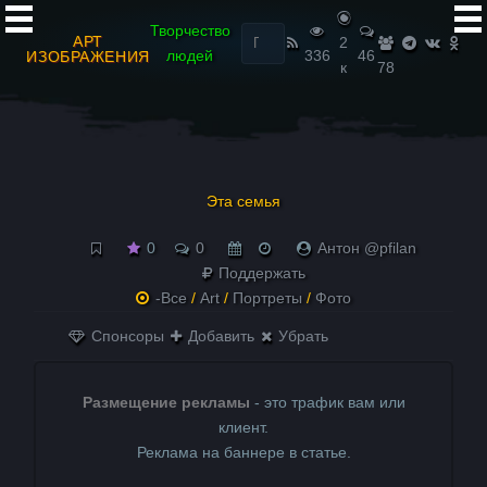
Найти:
Творчество
АРТ
2
людей
336
46
ИЗОБРАЖЕНИЯ
к
78
Эта семья
0
0
Антон @pfilan
Поддержать
-Все
/
Art
/
Портреты
/
Фото
Спонсоры
Добавить
Убрать
Размещение рекламы
- это трафик вам или
клиент.
Реклама на баннере в статье.