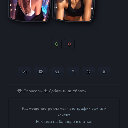
Копировать ссылку
Поделиться в Telegram
Поделиться ВКонтакте
Поделиться в
Поделиться в
Поделитьс
Одноклассниках
WhatsApp
в X (Twitter)
Спонсоры
Добавить
Убрать
Размещение рекламы
- это трафик вам или
клиент.
Реклама на баннере в статье.