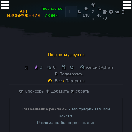
Найти:
Творчество
АРТ
2
людей
140
46
ИЗОБРАЖЕНИЯ
к
70
Портреты девушек
0
0
Антон @pfilan
Поддержать
-Все
/
Портреты
Спонсоры
Добавить
Убрать
Размещение рекламы
- это трафик вам или
клиент.
Реклама на баннере в статье.