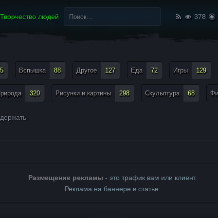
Найти:
Творчество людей
378
5
Вспышка
88
Другое
127
Еда
72
Игры
129
рирода
320
Рисунки и картины
298
Скульптура
68
Ф
держать
Размещение рекламы
- это трафик вам или клиент.
Реклама на баннере в статье.