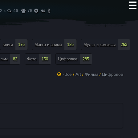
2 к
46
78
Книги
176
Манга и аниме
126
Мульт и комиксы
263
ильм
82
Фото
150
Цифровое
285
-Все
/
Art
/
Фильм
/
Цифровое