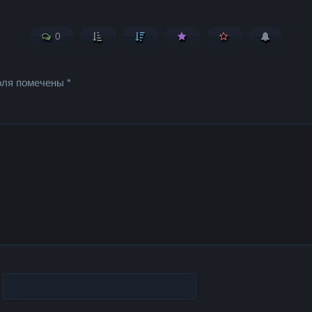
0
оля помечены
*