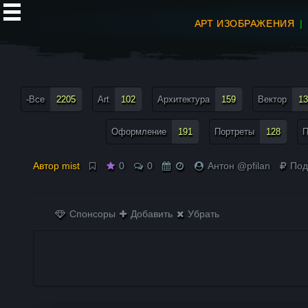
АРТ ИЗОБРАЖЕНИЯ
все теги меню
-Все
2205
Art
102
Архитектура
159
Вектор
13
Оформление
191
Портреты
128
П
Автор mist
0
0
Антон @pfilan
Под
Спонсоры
Добавить
Убрать