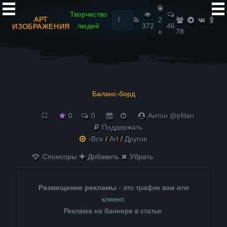
Найти:
Творчество
АРТ
2
людей
372
46
ИЗОБРАЖЕНИЯ
к
78
Баланс-борд
0
0
Антон @pfilan
Поддержать
-Все
/
Art
/
Другое
Спонсоры
Добавить
Убрать
Размещение рекламы
- это трафик вам или
клиент.
Реклама на баннере в статье.