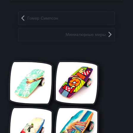
Запись навигация
Гомер Симпсон
Миниатюрные миры