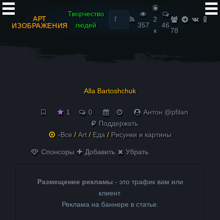
Найти:
Творчество
АРТ
2
людей
357
46
ИЗОБРАЖЕНИЯ
к
78
Alla Bartoshchuk
1
0
Антон @pfilan
Поддержать
-Все
/
Art
/
Еда
/
Рисунки и картины
Спонсоры
Добавить
Убрать
Размещение рекламы
- это трафик вам или
клиент.
Реклама на баннере в статье.