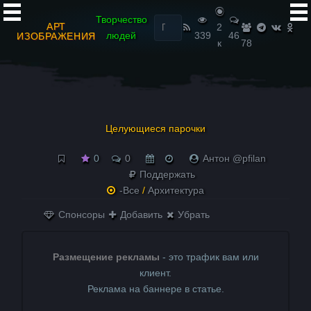
Найти:
Творчество
АРТ
2
людей
339
46
ИЗОБРАЖЕНИЯ
к
78
Целующиеся парочки
0
0
Антон @pfilan
Поддержать
-Все
/
Архитектура
Спонсоры
Добавить
Убрать
Размещение рекламы
- это трафик вам или
клиент.
Реклама на баннере в статье.