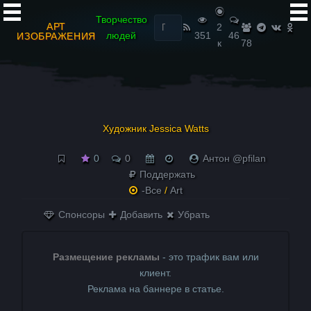
Найти:
Творчество
АРТ
2
людей
351
46
ИЗОБРАЖЕНИЯ
к
78
Художник Jessica Watts
0
0
Антон @pfilan
Поддержать
-Все
/
Art
Спонсоры
Добавить
Убрать
Размещение рекламы
- это трафик вам или
клиент.
Реклама на баннере в статье.