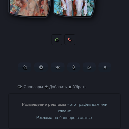
Копировать ссылку
Поделиться в Telegram
Поделиться ВКонтакте
Поделиться в
Поделиться в
Поделитьс
Одноклассниках
WhatsApp
в X (Twitter)
Спонсоры
Добавить
Убрать
Размещение рекламы
- это трафик вам или
клиент.
Реклама на баннере в статье.