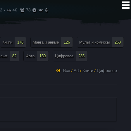
2 к
46
78
Книги
176
Манга и аниме
126
Мульт и комиксы
263
ильм
82
Фото
150
Цифровое
285
-Все
/
Art
/
Книги
/
Цифровое