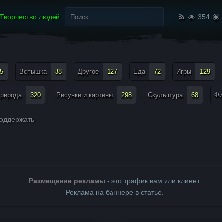
Найти:
Творчество людей
354
5
Вспышка
88
Другое
127
Еда
72
Игры
129
рирода
320
Рисунки и картины
298
Скульптура
68
Ф
оддержать
Размещение рекламы
- это трафик вам или клиент.
Реклама на баннере в статье.