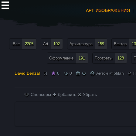
АРТ ИЗОБРАЖЕНИЯ
все теги меню
-Все
2205
Art
102
Архитектура
159
Вектор
13
Оформление
191
Портреты
128
П
David Benzal
0
0
Антон @pfilan
П
Спонсоры
Добавить
Убрать