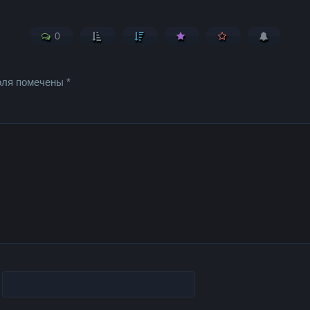
0
оля помечены
*