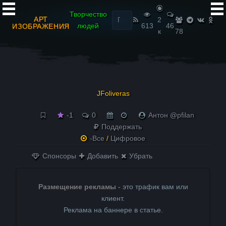
Найти:
Творчество
АРТ
2
людей
613
46
ИЗОБРАЖЕНИЯ
к
78
JFoliveras
-1
0
Антон @pfilan
Поддержать
-Все
/
Цифровое
Спонсоры
Добавить
Убрать
Размещение рекламы
- это трафик вам или
клиент.
Реклама на баннере в статье.