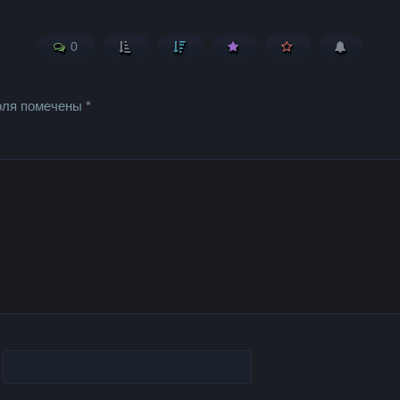
0
оля помечены
*