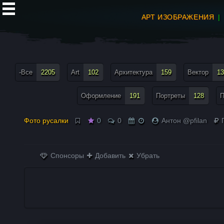
АРТ ИЗОБРАЖЕНИЯ
все теги меню
-Все
2205
Art
102
Архитектура
159
Вектор
13
Оформление
191
Портреты
128
П
Фото русалки
0
0
Антон @pfilan
П
Спонсоры
Добавить
Убрать