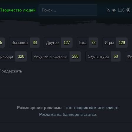
Найти:
Творчество людей
116
5
Вспышка
88
Другое
127
Еда
72
Игры
129
рирода
320
Рисунки и картины
298
Скульптура
68
Ф
оддержать
Размещение рекламы
- это трафик вам или клиент.
Реклама на баннере в статье.