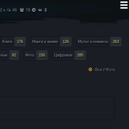
2 к
46
78
Книги
176
Манга и аниме
126
Мульт и комиксы
263
ильм
82
Фото
150
Цифровое
285
-Все
/
Фото